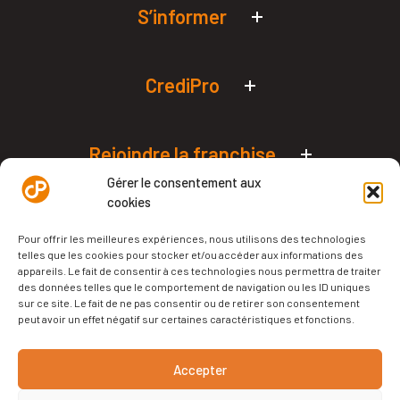
S’informer
Actualités économiques
Simulateurs de prêt pro
CrediPro
Qui sommes-nous ?
L’édito de Philippe Crevel
Rejoindre la franchise
Nos agences en France
Podcast – Le Micro Orange
Devenez franchisé
Gérer le consentement aux
Financer votre projet
cookies
Politique de cookies (UE)
CrediPro Academy
Financez votre franchise
Pour offrir les meilleures expériences, nous utilisons des technologies
telles que les cookies pour stocker et/ou accéder aux informations des
Notre livre blanc
appareils. Le fait de consentir à ces technologies nous permettra de traiter
des données telles que le comportement de navigation ou les ID uniques
Notre podcast
sur ce site. Le fait de ne pas consentir ou de retirer son consentement
peut avoir un effet négatif sur certaines caractéristiques et fonctions.
Tous droits réservés | CrediPro
Accepter
Mentions légales