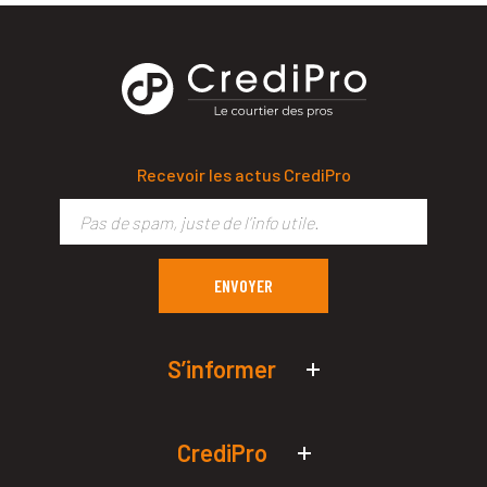
Recevoir les actus CrediPro
S’informer
Actualités économiques
Simulateurs de prêt pro
CrediPro
Qui sommes-nous ?