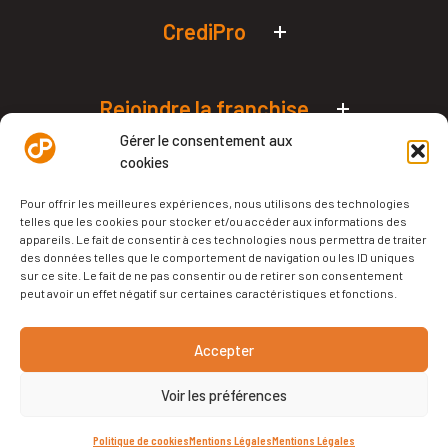
Simulateurs de prêt pro
CrediPro
Qui sommes-nous ?
L’édito de Philippe Crevel
Rejoindre la franchise
Nos agences en France
Podcast – Le Micro Orange
Devenez franchisé
Gérer le consentement aux
Financer votre projet
cookies
Politique de cookies (UE)
CrediPro Academy
Financez votre franchise
Pour offrir les meilleures expériences, nous utilisons des technologies
telles que les cookies pour stocker et/ou accéder aux informations des
Notre livre blanc
appareils. Le fait de consentir à ces technologies nous permettra de traiter
des données telles que le comportement de navigation ou les ID uniques
Notre podcast
sur ce site. Le fait de ne pas consentir ou de retirer son consentement
peut avoir un effet négatif sur certaines caractéristiques et fonctions.
Tous droits réservés | CrediPro
Accepter
Mentions légales
Voir les préférences
Site réalisé par
La Chaine Digitale
Politique de cookies
Mentions Légales
Mentions Légales