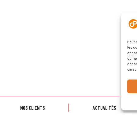
Pour 
les c
conse
compo
conse
carac
NOS CLIENTS
ACTUALITÉS