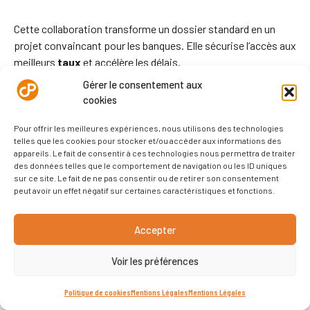
Cette collaboration transforme un dossier standard en un
projet convaincant pour les banques. Elle sécurise l’accès aux
meilleurs
taux
et accélère les délais.
Gérer le consentement aux
Les dirigeants doivent s’inspirer de ces réussites. Une
cookies
approche structurée et un choix éclairé de partenaire font
Pour offrir les meilleures expériences, nous utilisons des technologies
toute la différence sur la
bourse
des capitaux.
telles que les cookies pour stocker et/ou accéder aux informations des
appareils. Le fait de consentir à ces technologies nous permettra de traiter
Intégration des outils digitaux dans la
des données telles que le comportement de navigation ou les ID uniques
sur ce site. Le fait de ne pas consentir ou de retirer son consentement
stratégie financière
peut avoir un effet négatif sur certaines caractéristiques et fonctions.
Sécuriser un montage financier exige aujourd’hui une maîtrise
Accepter
des plateformes digitales. Ces
outils
transforment la
planification en permettant une gestion proactive des
Voir les préférences
risques.
Politique de cookies
Mentions Légales
Mentions Légales