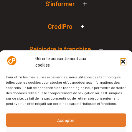
S’informer
Actualités économiques
Simulateurs de prêt pro
CrediPro
Qui sommes-nous ?
L’édito de Philippe Crevel
Rejoindre la franchise
Nos agences en France
Podcast – Le Micro Orange
Devenez franchisé
Gérer le consentement aux
Financer votre projet
cookies
Politique de cookies (UE)
CrediPro Academy
Financez votre franchise
Pour offrir les meilleures expériences, nous utilisons des technologies
telles que les cookies pour stocker et/ou accéder aux informations des
Notre livre blanc
appareils. Le fait de consentir à ces technologies nous permettra de traiter
des données telles que le comportement de navigation ou les ID uniques
Notre podcast
sur ce site. Le fait de ne pas consentir ou de retirer son consentement
peut avoir un effet négatif sur certaines caractéristiques et fonctions.
Tous droits réservés | CrediPro
Accepter
Mentions légales