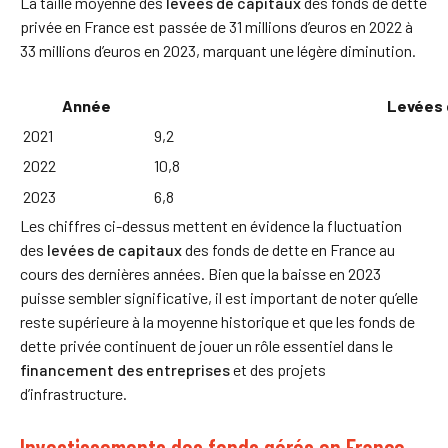
La taille moyenne des
levées de capitaux
des fonds de dette
privée en France est passée de 31 millions d’euros en 2022 à
33 millions d’euros en 2023, marquant une légère diminution.
Année
Levées d
2021
9,2
2022
10,8
2023
6,8
Les chiffres ci-dessus mettent en évidence la fluctuation
des
levées de capitaux
des fonds de dette en France au
cours des dernières années. Bien que la baisse en 2023
puisse sembler significative, il est important de noter qu’elle
reste supérieure à la moyenne historique et que les fonds de
dette privée continuent de jouer un rôle essentiel dans le
financement des entreprises
et des projets
d’infrastructure.
Investissements des fonds gérés en France