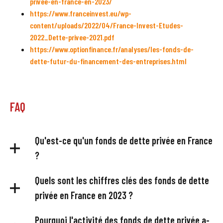
privee-en-france-en-2023/
https://www.franceinvest.eu/wp-
content/uploads/2022/04/France-Invest-Etudes-
2022_Dette-privee-2021.pdf
https://www.optionfinance.fr/analyses/les-fonds-de-
dette-futur-du-financement-des-entreprises.html
FAQ
Qu'est-ce qu'un fonds de dette privée en France
?
Un fonds de dette privée en France est un fonds
Quels sont les chiffres clés des fonds de dette
d’investissement spécialisé dans le financement privé des
privée en France en 2023 ?
entreprises et des projets d’infrastructure.
En 2023, les fonds gérés en France ont levé 9,5 milliards
Pourquoi l'activité des fonds de dette privée a-