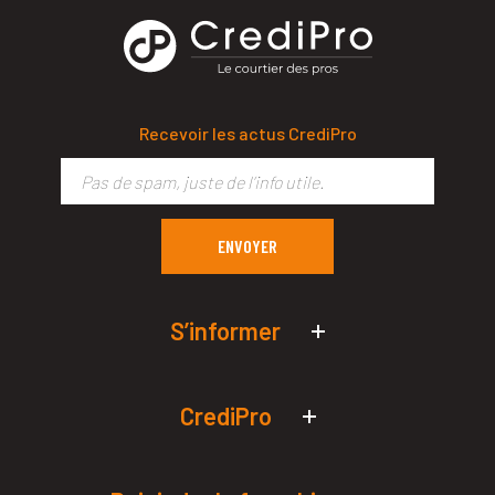
Recevoir les actus CrediPro
S’informer
Actualités économiques
Simulateurs de prêt pro
CrediPro
Qui sommes-nous ?
L’édito de Philippe Crevel