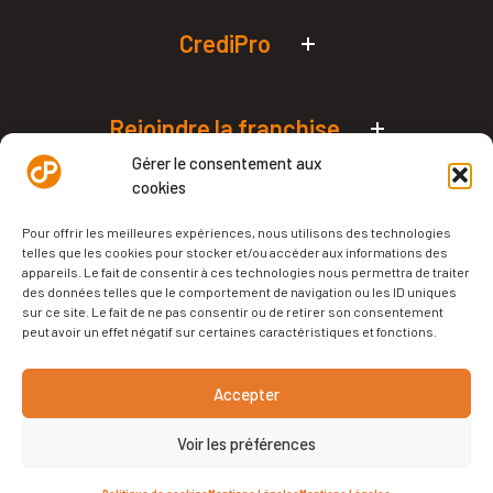
Simulateurs de prêt pro
CrediPro
Qui sommes-nous ?
L’édito de Philippe Crevel
Rejoindre la franchise
Nos agences en France
Podcast – Le Micro Orange
Devenez franchisé
Gérer le consentement aux
Financer votre projet
cookies
Politique de cookies (UE)
CrediPro Academy
Financez votre franchise
Pour offrir les meilleures expériences, nous utilisons des technologies
telles que les cookies pour stocker et/ou accéder aux informations des
Notre livre blanc
appareils. Le fait de consentir à ces technologies nous permettra de traiter
des données telles que le comportement de navigation ou les ID uniques
Notre podcast
sur ce site. Le fait de ne pas consentir ou de retirer son consentement
peut avoir un effet négatif sur certaines caractéristiques et fonctions.
Tous droits réservés | CrediPro
Accepter
Mentions légales
Voir les préférences
Site réalisé par
La Chaine Digitale