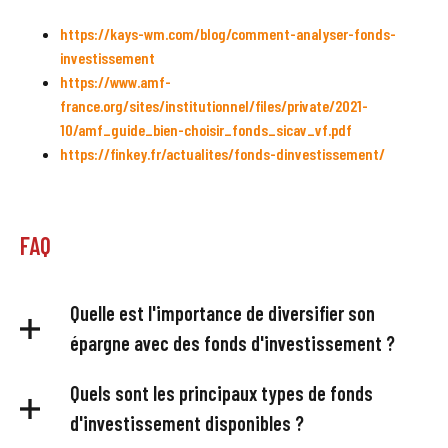
https://kays-wm.com/blog/comment-analyser-fonds-
investissement
https://www.amf-
france.org/sites/institutionnel/files/private/2021-
10/amf_guide_bien-choisir_fonds_sicav_vf.pdf
https://finkey.fr/actualites/fonds-dinvestissement/
FAQ
Quelle est l'importance de diversifier son
épargne avec des fonds d'investissement ?
Diversifier son
épargne
est crucial pour atténuer les risques
Quels sont les principaux types de fonds
financiers. Cela permet de répartir le capital sur plusieurs
d'investissement disponibles ?
classes d’actifs, réduisant ainsi l’impact de la volatilité du