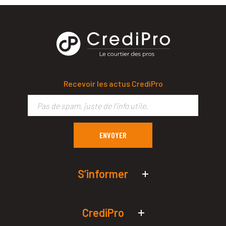
Recevoir les actus CrediPro
S’informer
Actualités économiques
Simulateurs de prêt pro
CrediPro