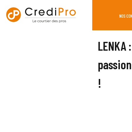
NOS CO
LENKA :
passion
!